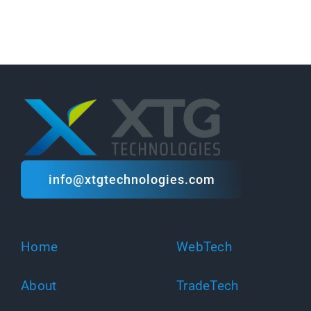
info@xtgtechnologies.com
Home
WebTech
About
TradeTech