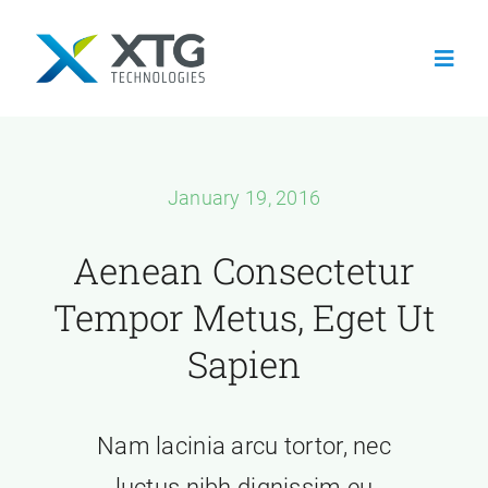
Skip
to
Toggl
content
Navig
Home
January 19, 2016
About
Aenean Consectetur
Services
Tempor Metus, Eget Ut
Sapien
Careers
Contact Us
Nam lacinia arcu tortor, nec
luctus nibh dignissim eu