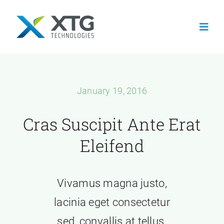
Skip
to
Toggl
content
Navig
Home
January 19, 2016
About
Cras Suscipit Ante Erat
Services
Eleifend
Careers
Vivamus magna justo,
Contact Us
lacinia eget consectetur
sed, convallis at tellus.